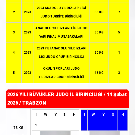
2023 ANADOLU YILDIZLAR LİGİ
2
2023
50 KG
7
JUDO TÜRKİYE BİRİNCİLİĞİ
ANADOLU YILDIZLARI LİGİ JUDO
3
2023
50 KG
5
YARI FİNAL MÜSABAKALARI
2023 YILI ANADOLU YILDIZLARI
4
2023
50 KG
1
LİGİ JUDO GRUP BİRİNCİLİĞİ
OKUL SPORLARI JUDO
5
2023
46 KG
3
YILDIZLAR GRUP BİRİNCİLİĞİ
2026 YILI BÜYÜKLER JUDO İL BİRİNCİLİĞİ
/
14 Şubat
2026 / TRABZON
I
W
Y
S
H
I
W
Y
S
H
1
73 KG