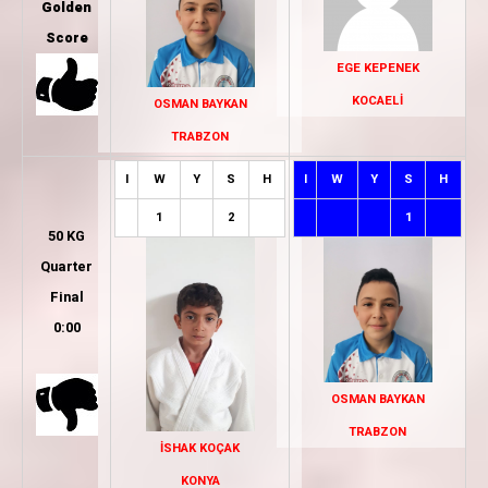
Golden
Score
EGE KEPENEK
KOCAELİ
OSMAN BAYKAN
TRABZON
I
W
Y
S
H
I
W
Y
S
H
1
2
1
50 KG
Quarter
Final
0:00
OSMAN BAYKAN
TRABZON
İSHAK KOÇAK
KONYA