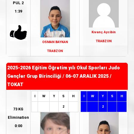
PUL 2
1:39
Kıvanç Aycibin
TRABZON
OSMAN BAYKAN
TRABZON
2025-2026 Eğitim Öğretim yılı Okul Sporları Judo
Gençler Grup Birinciliği
/
06-07 ARALIK 2025 /
TOKAT
I
W
Y
S
H
I
W
Y
S
H
2
2
73 KG
Elimination
0:00