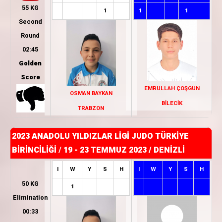
55 KG
1
1
1
Second
Round
02:45
Golden
Score
EMRULLAH ÇOŞGUN
OSMAN BAYKAN
BİLECİK
TRABZON
2023 ANADOLU YILDIZLAR LİGİ JUDO TÜRKİYE
BİRİNCİLİĞİ
/
19 - 23 TEMMUZ 2023 / DENİZLİ
I
W
Y
S
H
I
W
Y
S
H
50 KG
1
Elimination
00:33