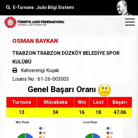
E-Turnuva
Judo Bilgi Sistemi
OSMAN BAYKAN
TRABZON TRABZON DÜZKÖY BELEDİYE SPOR
KULÜBÜ
Kahverengi Kuşak
Lisans No : 61-26-003003
Genel Başarı Oranı
Turnuva
Müsabaka
Win
Lost
Başarı
13
34
16
18
47.06
Win Puan
Lost Puan
I
I
W
W
Y
Y