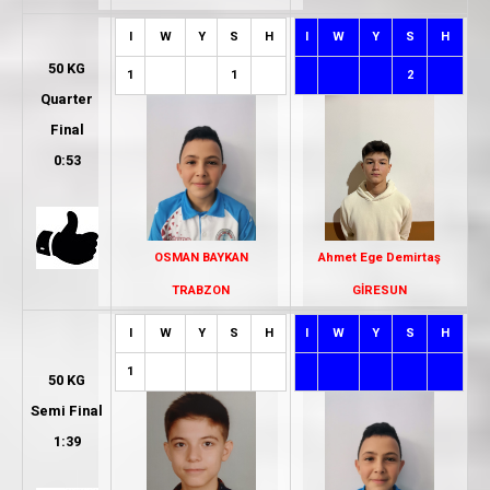
I
W
Y
S
H
I
W
Y
S
H
50 KG
1
1
2
Quarter
Final
0:53
OSMAN BAYKAN
Ahmet Ege Demirtaş
TRABZON
GİRESUN
I
W
Y
S
H
I
W
Y
S
H
1
50 KG
Semi Final
1:39