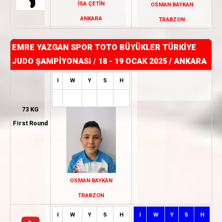
İSA ÇETİN
OSMAN BAYKAN
ANKARA
TRABZON
EMRE YAZGAN SPOR TOTO BÜYÜKLER TÜRKİYE
JUDO ŞAMPİYONASI
/
18 - 19 OCAK 2025 / ANKARA
I
W
Y
S
H
73 KG
First Round
OSMAN BAYKAN
TRABZON
I
W
Y
S
H
I
W
Y
S
H