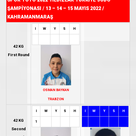
SPOR TOTO 2022 YILDIZLAR TÜRKİYE JUDO
ŞAMPİYONASI
/
13 – 14 – 15 MAYIS 2022 /
KAHRAMANMARAŞ
I
W
Y
S
H
42 KG
First Round
OSMAN BAYKAN
TRABZON
I
W
Y
S
H
I
W
Y
S
H
42 KG
1
Second