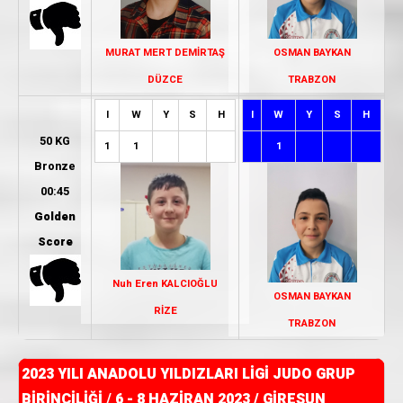
MURAT MERT DEMİRTAŞ
OSMAN BAYKAN
DÜZCE
TRABZON
I
W
Y
S
H
I
W
Y
S
H
50 KG
1
1
1
Bronze
00:45
Golden
Score
Nuh Eren KALCIOĞLU
OSMAN BAYKAN
RİZE
TRABZON
2023 YILI ANADOLU YILDIZLARI LİGİ JUDO GRUP
BİRİNCİLİĞİ
/
6 - 8 HAZİRAN 2023 / GİRESUN