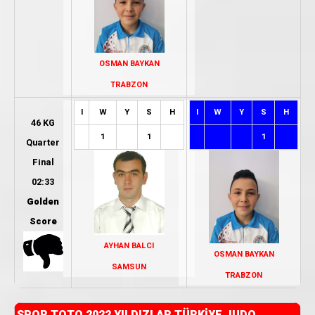
OSMAN BAYKAN
TRABZON
I
W
Y
S
H
I
W
Y
S
H
46 KG
1
1
1
Quarter
Final
02:33
Golden
Score
AYHAN BALCI
OSMAN BAYKAN
SAMSUN
TRABZON