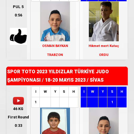
PUL 5
0:56
OSMAN BAYKAN
Hikmet mert Kutaç
TRABZON
ORDU
SPOR TOTO 2023 YILDIZLAR TÜRKİYE JUDO
ŞAMPİYONASI
/
18-20 MAYIS 2023 / SİVAS
I
W
Y
S
H
I
W
Y
S
H
1
1
46 KG
First Round
0:33