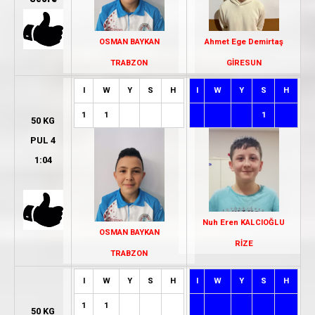
OSMAN BAYKAN
Ahmet Ege Demirtaş
TRABZON
GİRESUN
I
W
Y
S
H
I
W
Y
S
H
1
1
1
50 KG
PUL 4
1:04
Nuh Eren KALCIOĞLU
OSMAN BAYKAN
RİZE
TRABZON
I
W
Y
S
H
I
W
Y
S
H
1
1
50 KG