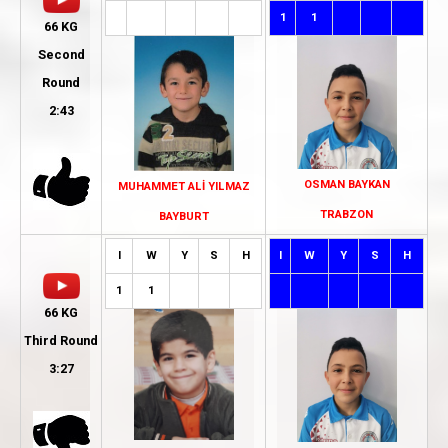
1
1
66 KG
Second
Round
2:43
OSMAN BAYKAN
MUHAMMET ALİ YILMAZ
TRABZON
BAYBURT
I
W
Y
S
H
I
W
Y
S
H
1
1
66 KG
Third Round
3:27