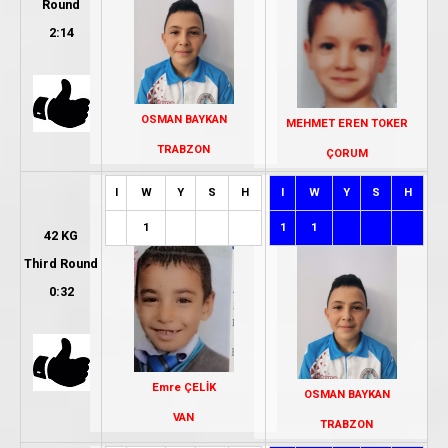
Round
2:14
OSMAN BAYKAN
MEHMET EREN TOKER
TRABZON
ÇORUM
I
W
Y
S
H
I
W
Y
S
H
1
1
1
42 KG
Third Round
0:32
Emre ÇELİK
OSMAN BAYKAN
VAN
TRABZON