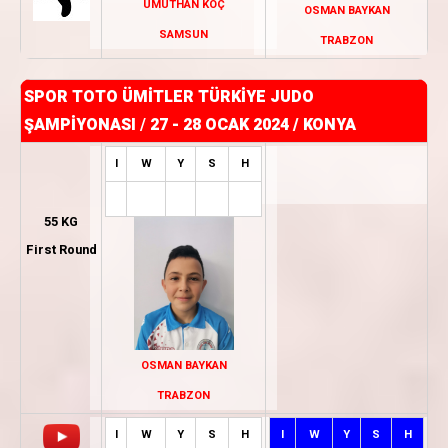
UMUTHAN KOÇ
OSMAN BAYKAN
SAMSUN
TRABZON
SPOR TOTO ÜMİTLER TÜRKİYE JUDO
ŞAMPİYONASI
/
27 - 28 OCAK 2024 / KONYA
I
W
Y
S
H
55 KG
First Round
OSMAN BAYKAN
TRABZON
I
W
Y
S
H
I
W
Y
S
H