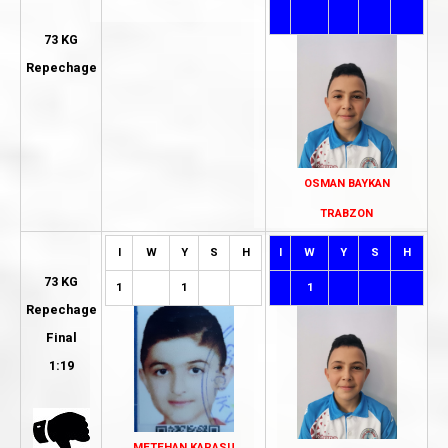
73 KG
Repechage
OSMAN BAYKAN
TRABZON
I
W
Y
S
H
I
W
Y
S
H
73 KG
1
1
1
Repechage
Final
1:19
METEHAN KARASU