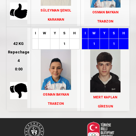
SÜLEYMAN ŞENOL
OSMAN BAYKAN
KARAMAN
TRABZON
I
W
Y
S
H
I
W
Y
S
H
42 KG
1
1
1
Repechage
4
0:00
OSMAN BAYKAN
MERT KAPLAN
TRABZON
GİRESUN