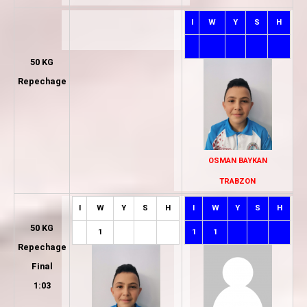
I
W
Y
S
H
50 KG
Repechage
OSMAN BAYKAN
TRABZON
I
W
Y
S
H
I
W
Y
S
H
50 KG
1
1
1
Repechage
Final
1:03