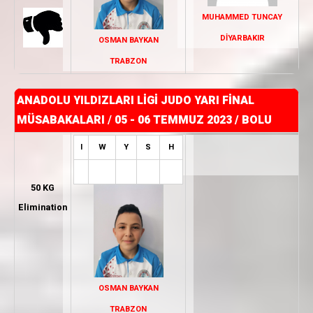
MUHAMMED TUNCAY
DİYARBAKIR
OSMAN BAYKAN
TRABZON
ANADOLU YILDIZLARI LİGİ JUDO YARI FİNAL
MÜSABAKALARI
/
05 - 06 TEMMUZ 2023 / BOLU
I
W
Y
S
H
50 KG
Elimination
OSMAN BAYKAN
TRABZON