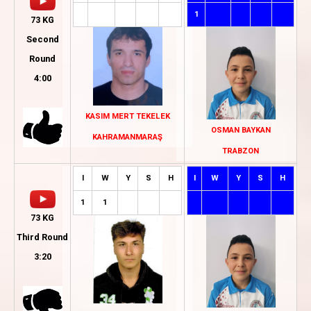
1
73 KG
Second
Round
4:00
KASIM MERT TEKELEK
OSMAN BAYKAN
KAHRAMANMARAŞ
TRABZON
I
W
Y
S
H
I
W
Y
S
H
1
1
73 KG
Third Round
3:20