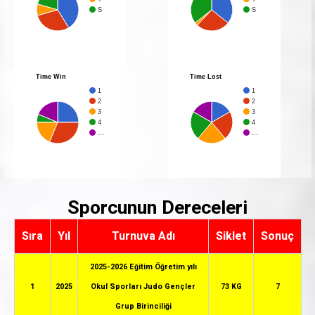
S
S
Time Win
Time Lost
1
1
2
2
3
3
4
4
…
…
Sporcunun Dereceleri
Sıra
Yıl
Turnuva Adı
Siklet
Sonuç
2025-2026 Eğitim Öğretim yılı
1
2025
Okul Sporları Judo Gençler
73 KG
7
Grup Birinciliği