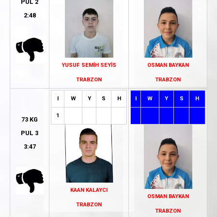
PUL 2
2:48
YUSUF SEMİH SEYİS
OSMAN BAYKAN
TRABZON
TRABZON
I
W
Y
S
H
I
W
Y
S
H
1
73 KG
PUL 3
3:47
KAAN KALAYCI
OSMAN BAYKAN
TRABZON
TRABZON