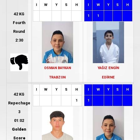
I
W
Y
S
H
I
W
Y
S
H
42 KG
1
1
Fourth
Round
2:30
OSMAN BAYKAN
YAĞIZ ENGİN
TRABZON
EDİRNE
I
W
Y
S
H
I
W
Y
S
H
42 KG
1
1
Repechage
3
01:02
Golden
Score