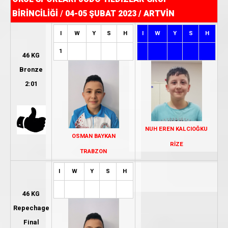
BİRİNCİLİĞİ
/
04-05 ŞUBAT 2023 / ARTVİN
I
W
Y
S
H
I
W
Y
S
H
1
46 KG
Bronze
2:01
NUH EREN KALCIOĞKU
OSMAN BAYKAN
RİZE
TRABZON
I
W
Y
S
H
46 KG
Repechage
Final