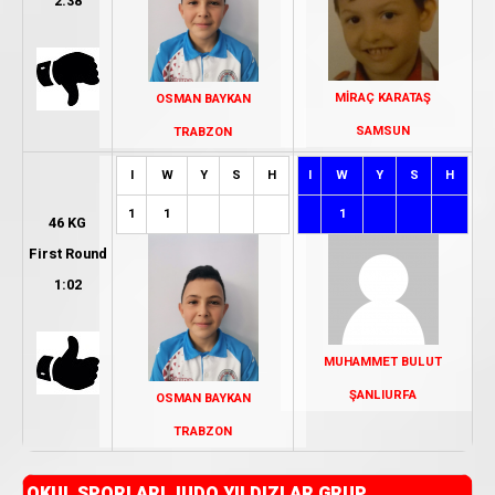
2:38
MİRAÇ KARATAŞ
OSMAN BAYKAN
SAMSUN
TRABZON
I
W
Y
S
H
I
W
Y
S
H
1
1
1
46 KG
First Round
1:02
MUHAMMET BULUT
ŞANLIURFA
OSMAN BAYKAN
TRABZON
OKUL SPORLARI JUDO YILDIZLAR GRUP