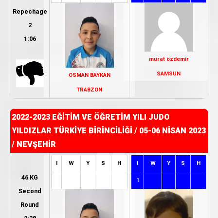
Repechage
2
1:06
murat özdemir
SAMSUN
OSMAN BAYKAN
TRABZON
2022-2023 EĞİTİM VE ÖĞRETİM YILI JUDO
YILDIZLAR TÜRKİYE BİRİNCİLİĞİ
/
05-06 NİSAN 2023
/ NEVŞEHİR
I
W
Y
S
H
I
W
Y
S
H
46 KG
1
Second
Round