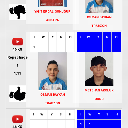
YİĞİT ERDAL GÜNUĞUR
OSMAN BAYKAN
ANKARA
TRABZON
I
W
Y
S
H
I
W
Y
S
H
1
46 KG
Repechage
1
1:11
METEHAN AKOLUK
OSMAN BAYKAN
ORDU
TRABZON
I
W
Y
S
H
I
W
Y
S
H
1
1
46 KG