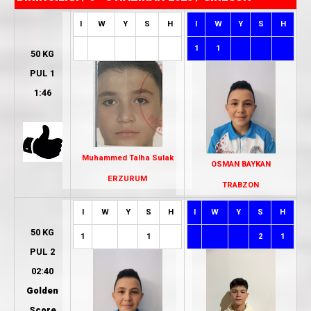
I
W
Y
S
H
I
W
Y
S
H
1
1
50 KG
PUL 1
1:46
Muhammed Talha Sulak
OSMAN BAYKAN
ERZURUM
TRABZON
I
W
Y
S
H
I
W
Y
S
H
50 KG
1
1
2
1
PUL 2
02:40
Golden
Score