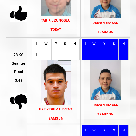
TARIK UZUNOĞLU
OSMAN BAYKAN
TOKAT
TRABZON
I
W
Y
S
H
I
W
Y
S
H
1
73 KG
Quarter
Final
3:49
OSMAN BAYKAN
EFE KEREM LEVENT
TRABZON
SAMSUN
I
W
Y
S
H