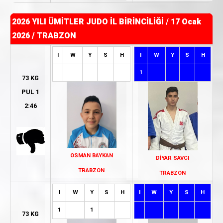
2026 YILI ÜMİTLER JUDO İL BİRİNCİLİĞİ
/
17 Ocak
2026 / TRABZON
I
W
Y
S
H
I
W
Y
S
H
1
73 KG
PUL 1
2:46
OSMAN BAYKAN
DİYAR SAVCI
TRABZON
TRABZON
I
W
Y
S
H
I
W
Y
S
H
1
1
73 KG