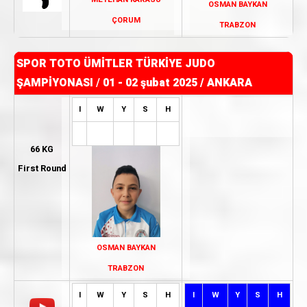
OSMAN BAYKAN
ÇORUM
TRABZON
SPOR TOTO ÜMİTLER TÜRKİYE JUDO
ŞAMPİYONASI
/
01 - 02 şubat 2025 / ANKARA
I
W
Y
S
H
66 KG
First Round
OSMAN BAYKAN
TRABZON
I
W
Y
S
H
I
W
Y
S
H