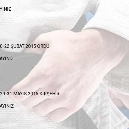
Video Galeri
YINIZ
Basında Biz
0-22 ŞUBAT 2015 ORDU
AYINIZ
29-31 MAYIS 2015 KIRŞEHİR
AYINIZ