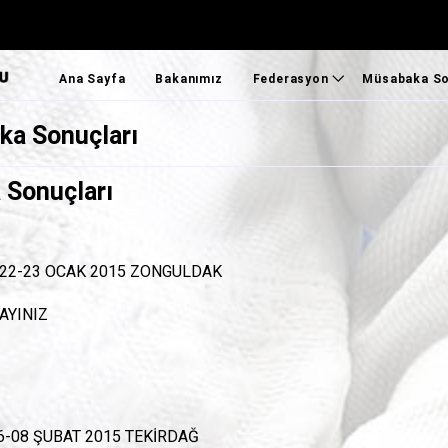
Ana Sayfa
Bakanımız
Federasyon
Müsabaka So
ka Sonuçları
Federasyon Başkanımız
Ulusal Sonu
Federasyon
Uluslararas
 Sonuçları
Bilgi Bankası
Süper Lig S
Genel Kurullar
Ümitler 1.L
 22-23 OCAK 2015 ZONGULDAK
Faaliyet Programı
AYINIZ
MİLLİ TAKIMLAR
TOHM
SEM
Foto Galeri
6-08 ŞUBAT 2015 TEKİRDAĞ