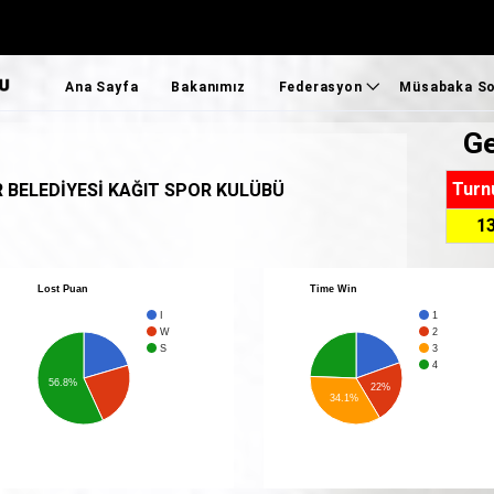
Ana Sayfa
Bakanımız
Federasyon
Müsabaka So
Ge
Federasyon Başkanımız
Ulusal Sonu
Turn
 BELEDİYESİ KAĞIT SPOR KULÜBÜ
Federasyon
Uluslararas
1
Bilgi Bankası
Süper Lig S
Genel Kurullar
Ümitler 1.L
Lost Puan
Time Win
Faaliyet Programı
I
1
W
2
S
3
MİLLİ TAKIMLAR
4
56.8%
22%
TOHM
34.1%
SEM
Foto Galeri