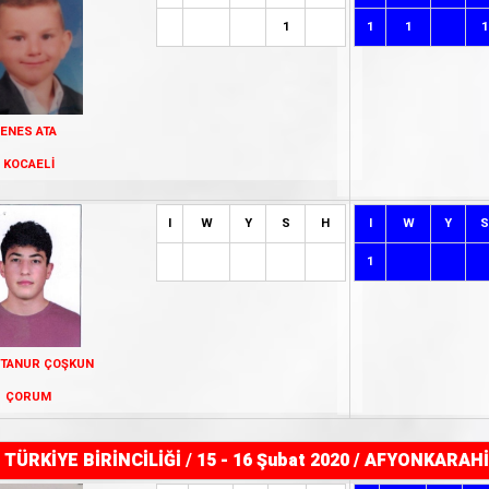
1
1
1
1
ENES ATA
KOCAELİ
I
W
Y
S
H
I
W
Y
S
1
 TANUR ÇOŞKUN
ÇORUM
TÜRKİYE BİRİNCİLİĞİ
/
15 - 16 Şubat 2020 / AFYONKARAH