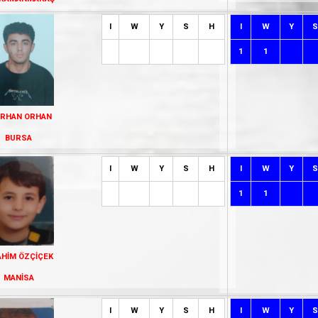
I
W
Y
S
H
I
W
Y
S
1
1
İRHAN ORHAN
BURSA
I
W
Y
S
H
I
W
Y
S
1
1
AHİM ÖZÇİÇEK
MANİSA
I
W
Y
S
H
I
W
Y
S