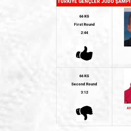
TÜRKİYE GENÇLER JUDO ŞAMPİ
66 KG
First Round
2:44
66 KG
Second Round
3:12
A