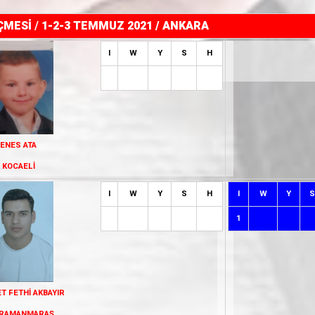
ÇMESİ
/
1-2-3 TEMMUZ 2021 / ANKARA
I
W
Y
S
H
ENES ATA
KOCAELİ
I
W
Y
S
H
I
W
Y
S
1
 FETHİ AKBAYIR
RAMANMARAŞ