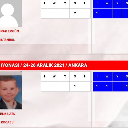
I
W
Y
S
H
I
W
Y
S
2
1
URAK ERGÜN
İSTANBUL
İYONASI
/
24-26 ARALIK 2021 / ANKARA
I
W
Y
S
H
I
W
Y
S
1
1
1
1
ENES ATA
KOCAELİ