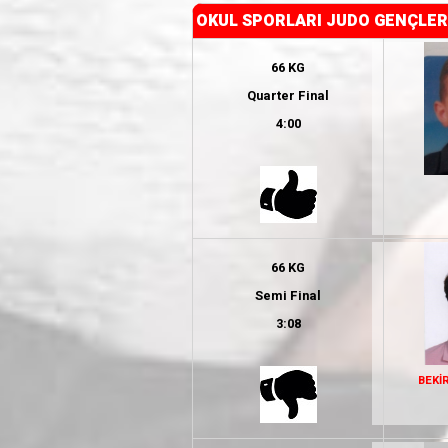
OKUL SPORLARI JUDO GENÇLER 
66 KG
Quarter Final
4:00
66 KG
Semi Final
3:08
BEKİ