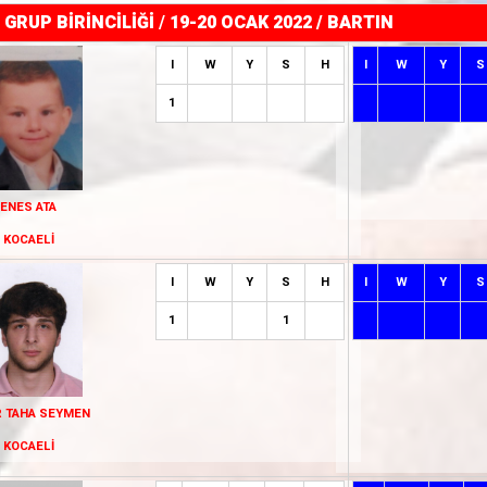
GRUP BİRİNCİLİĞİ
/
19-20 OCAK 2022 / BARTIN
I
W
Y
S
H
I
W
Y
S
1
ENES ATA
KOCAELİ
I
W
Y
S
H
I
W
Y
S
1
1
R TAHA SEYMEN
KOCAELİ