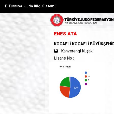
E-Turnuva
Judo Bilgi Sistemi
ENES ATA
KOCAELİ KOCAELİ BÜYÜKŞEHİR
Kahverengi Kuşak
Lisans No :
Win Puan
I
W
S
H
52%