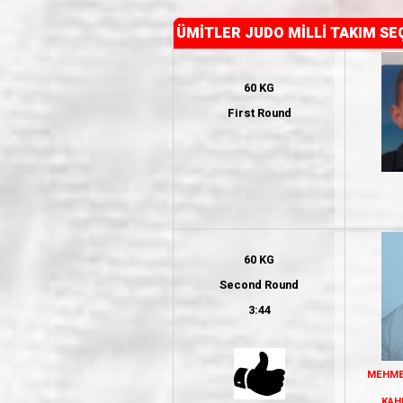
ÜMİTLER JUDO MİLLİ TAKIM SE
60 KG
First Round
60 KG
Second Round
3:44
MEHMET
KAH