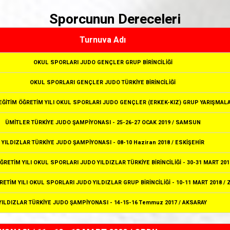
Video Galeri
Sporcunun Dereceleri
Basında Biz
Turnuva Adı
OKUL SPORLARI JUDO GENÇLER GRUP BİRİNCİLİĞİ
OKUL SPORLARI GENÇLER JUDO TÜRKİYE BİRİNCİLİĞİ
 EĞİTİM ÖĞRETİM YILI OKUL SPORLARI JUDO GENÇLER (ERKEK-KIZ) GRUP YARIŞMALA
ÜMİTLER TÜRKİYE JUDO ŞAMPİYONASI - 25-26-27 OCAK 2019 / SAMSUN
YILDIZLAR TÜRKİYE JUDO ŞAMPİYONASI - 08-10 Haziran 2018 / ESKİŞEHİR
ÖĞRETİM YILI OKUL SPORLARI JUDO YILDIZLAR TÜRKİYE BİRİNCİLİĞİ - 30-31 MART 20
ĞRETİM YILI OKUL SPORLARI JUDO YILDIZLAR GRUP BİRİNCİLİĞİ - 10-11 MART 2018 
YILDIZLAR TÜRKİYE JUDO ŞAMPİYONASI - 14-15-16 Temmuz 2017 / AKSARAY