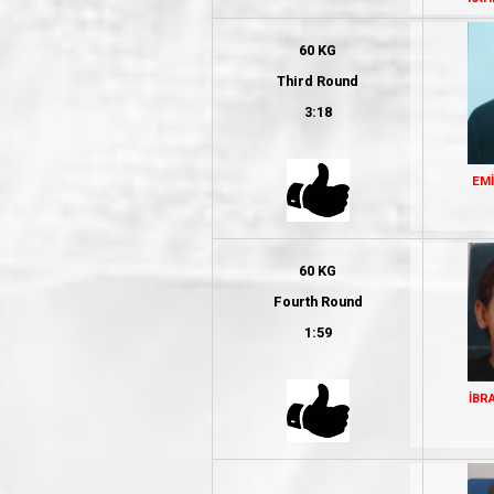
60 KG
Third Round
3:18
EM
60 KG
Fourth Round
1:59
İBR