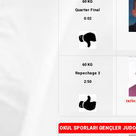
60 KG
Quarter Final
0:02
60 KG
Repechage 3
2:50
FATİH
OKUL SPORLARI GENÇLER JUDO 