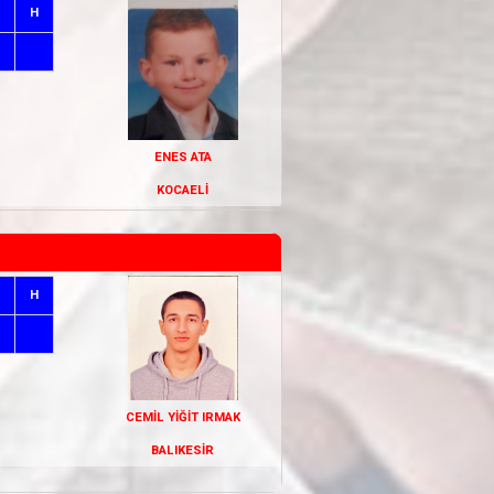
H
ENES ATA
KOCAELİ
H
CEMİL YİĞİT IRMAK
BALIKESİR