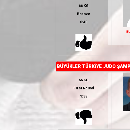
66 KG
Bronze
0:40
B
BÜYÜKLER TÜRKİYE JUDO ŞAMP
66 KG
First Round
1:38