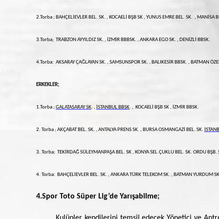
2.Torba ; BAHÇELİEVLER BEL. SK. , KOCAELİ BŞB SK , YUNUS EMRE BEL. SK. , MANİSA 
3.Torba; TRABZON AYYILDIZ SK. , İZMİR BBBSK. , ANKARA EGO SK. , DENİZLİ BBSK.
4.Torba: AKSARAY ÇAĞLAYAN SK. , SAMSUNSPOR SK. , BALIKESİR BBSK. , BATMAN ÖZE
ERKEKLER;
1.Torba ;
GALATASARAY SK
. ,
İSTANBUL BBSK
. , KOCAELİ BŞB SK , İZMİR BBSK.
2. Torba ; AKÇABAT BEL. SK. , ANTALYA PRENS SK. , BURSA OSMANGAZİ BEL. SK.
İSTAN
3. Torba; TEKİRDAĞ SÜLEYMANPAŞA BEL. SK , KONYA SEL.ÇUKLU BEL. SK. ORDU BŞB. 
4. Torba:
BAHÇELİEVLER BEL. SK. , ANKARA TÜRK TELEKOM SK. , BATMAN YURDUM SK
4.
Spor Toto Süper Lig’de Yarışabilme;
Kulüpler kendilerini temsil edecek Yönetici ve Ant