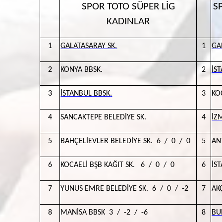
SPOR TOTO SÜPER LİG
S
KADINLAR
1
GALATASARAY SK
.
1
GA
2
KONYA BBSK.
2
İS
3
İSTANBUL BBSK
.
3
KO
4
SANCAKTEPE BELEDİYE SK.
4
İZ
5
BAHÇELİEVLER BELEDİYE SK. 6 / 0 / 0
5
AN
6
KOCAELİ BŞB KAĞIT SK. 6 / 0 / 0
6
İS
7
YUNUS EMRE BELEDİYE SK. 6 / 0 / -2
7
AK
8
MANİSA BBSK 3 / -2 / -6
8
BU