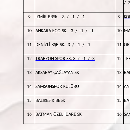
/ 
9
İZMİR BBSK. 3 / -1 / -1
9
KO
10
ANKARA EGO SK. 3 / -1 / -1
10
MAN
11
DENİZLİ BŞB SK. 3 / -1 / -1
11
OR
12
TRABZON SPOR SK
. 3 / -1 / -3
12
TEK
13
AKSARAY ÇAĞLAYAN SK
13
BA
14
SAMSUNSPOR KULÜBÜ
14
AN
15
BALIKESİR BBSK
15
BA
16
BATMAN ÖZEL İDARE SK
16
SA