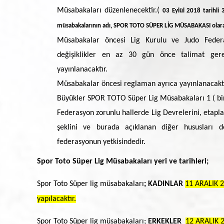
Video Galeri
Müsabakaları düzenlenecektir.(
03 Eylül 2018 tarihli 3
müsabakalarının adı, SPOR TOTO SÜPER LİG MÜSABAKASI olarak 
Basında Biz
Müsabakalar öncesi Lig Kurulu ve Judo Feder
değişiklikler en az 30 gün önce talimat gere
yayınlanacaktır.
Müsabakalar öncesi reglaman ayrıca yayınlanacaktı
Büyükler SPOR TOTO Süper Lig Müsabakaları 1 ( bir 
Federasyon zorunlu hallerde Lig Devrelerini, etaplar
şeklini ve burada açıklanan diğer hususları de
federasyonun yetkisindedir.
Spor Toto Süper Lig Müsabakaları yeri ve tarihleri;
Spor Toto Süper lig müsabakaları
; KADINLAR
11 ARALIK 
yapılacaktır.
Spor Toto Süper lig müsabakaları;
ERKEKLER
12 ARALIK 