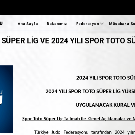
Ana Sayfa
Bakanımız
Federasyon
Müsabaka So
O SÜPER LİG VE 2024 YILI SPOR TOTO 
Federasyon Başkanımız
Ulusal Sonu
Federasyon
Uluslararas
Bilgi Bankası
Süper Lig S
Genel Kurullar
Ümitler 1.L
2024 YILI SPOR TOTO SÜ
Faaliyet Programı
2024 YILI SPOR TOTO SÜPER LİG Y
MİLLİ TAKIMLAR
UYGULANACAK KURAL V
TOHM
SEM
Spor Toto Süper Lig Talimatı ile Genel Açıklamalar ve 
Foto Galeri
Türkiye Judo Federasyonu tarafından 2024 yı