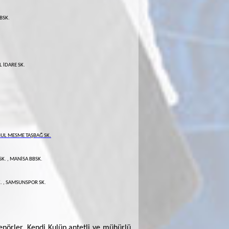
BBSK.
L İDARE SK.
BUL MESME TAŞBAĞ SK.
SK. , MANİSA BBSK.
. , SAMSUNSPOR SK.
renörler, Kendi Kulüp antetli ve mühürlü