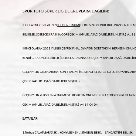
SPOR TOTO SÜPER LİG’DE GRUPLARA DAĞILIM;
İLK OLARAK 2023 YILININ
İLK DÖRT TAKIMI
HERKESİN ÖNÜNDE BULUNAN 2 ADET FAN
BELİRLER.( DERECE SIRASINA GÖRE ÇEKİM YAPILIR. AŞAĞIDA BELİRTİLMİŞTİR.) A1-B1
İKİNCİ OLARAK 2023 YILININ
ÇEYREK FİNAL OYNAYAN DÖRT TAKIMI
HERKESİN ÖNÜNDE
KENDİ GRUBUNU BELİRLER.( DERECE SIRASINA GÖRE ÇEKİM YAPILIR. AŞAĞIDA BELİRT
GEÇEN YILIN GRUPLARDAKİ SON 4 TAKIMI İSE; SIRASI İLE A3-B3-C3-D3 NUMARALARI
ÇEKİM YAPILIR. AŞAĞIDA BELİRTİLMİŞTİR. )
GEÇEN YILIN YÜKSELEN 4 TAKIMI İSE; HERKESİN ÖNÜNDE KURA ÇEKEREK GRUBLAR
ÇEKİM YAPILIR. AŞAĞIDA BELİRTİLMİŞTİR.) A4-B4-C4-D4
BAYANLAR;
1.Torba ;
GALATASARAY SK
. , KONYA BŞK SK ,
İSTANBUL BBSK
.
,
SANCAKTEPE BEL. SK.