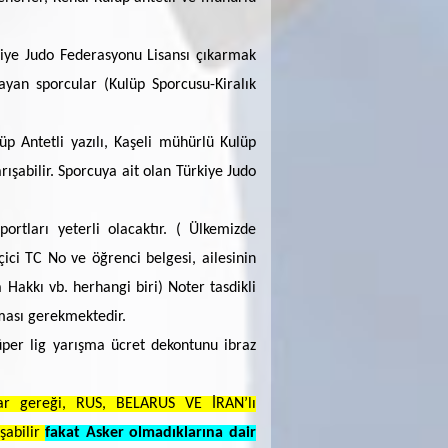
kiye Judo Federasyonu Lisansı çıkarmak
ayan sporcular (Kulüp Sporcusu-Kiralık
lüp Antetli yazılı, Kaşeli mühürlü Kulüp
rışabilir. Sporcuya ait olan Türkiye Judo
ortları yeterli olacaktır. ( Ülkemizde
çici TC No ve öğrenci belgesi, ailesinin
Hakkı vb. herhangi biri) Noter tasdikli
nması gerekmektedir.
üper lig yarışma ücret dekontunu ibraz
ar gereği, RUS, BELARUS VE İRAN’lı
şabilir
fakat Asker olmadıklarına dair