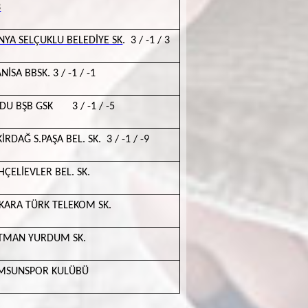
3
NYA SELÇUKLU BELEDİYE SK
. 3 / -1 / 3
İSA BBSK. 3 / -1 / -1
DU BŞB GSK 3 / -1 / -5
İRDAĞ S.PAŞA BEL. SK. 3 / -1 / -9
HÇELİEVLER BEL. SK.
KARA TÜRK TELEKOM SK.
TMAN YURDUM SK.
MSUNSPOR KULÜBÜ