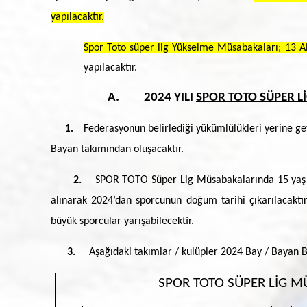
yapılacaktır.
Spor Toto süper lig Yükselme Müsabakaları; 13 
yapılacaktır.
A. 2024 YILI
SPOR TOTO SÜPER 
Federasyonun belirlediği yükümlülükleri yerine geti
1.
Bayan takımından oluşacaktır.
2.
SPOR TOTO Süper Lig Müsabakalarında 15 yaş ve
alınarak 2024’dan sporcunun doğum tarihi çıkarılacaktı
büyük sporcular yarışabilecektir.
3.
Aşağıdaki takımlar / kulüpler 2024 Bay / Bayan B
SPOR TOTO SÜPER LİG M