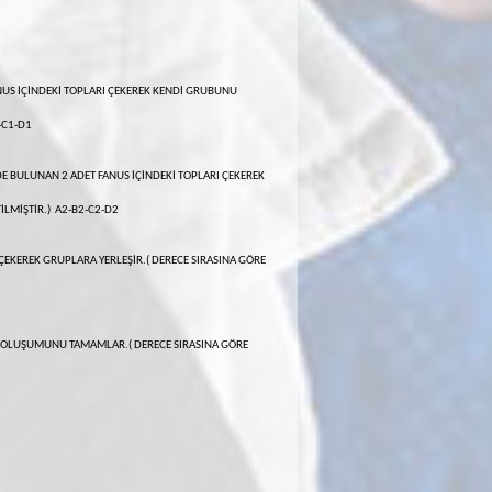
US İÇİNDEKİ TOPLARI ÇEKEREK KENDİ GRUBUNU
-C1-D1
 BULUNAN 2 ADET FANUS İÇİNDEKİ TOPLARI ÇEKEREK
İLMİŞTİR.) A2-B2-C2-D2
 ÇEKEREK GRUPLARA YERLEŞİR.( DERECE SIRASINA GÖRE
IN OLUŞUMUNU TAMAMLAR.( DERECE SIRASINA GÖRE