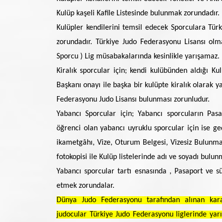
Kulüp kaşeli Kafile Listesinde bulunmak zorundadır.
Kulüpler kendilerini temsil edecek Sporculara Tür
zorundadır. Türkiye Judo Federasyonu Lisansı olm
Sporcu ) Lig müsabakalarında kesinlikle yarışamaz.
Kiralık sporcular için; kendi kulübünden aldığı Ku
Başkanı onayı ile başka bir kulüpte kiralık olarak ya
Federasyonu Judo Lisansı bulunması zorunludur.
Yabancı Sporcular için; Yabancı sporcuların Pasap
öğrenci olan yabancı uyruklu sporcular için ise ge
ikametgâhı, Vize, Oturum Belgesi, Vizesiz Bulunma 
fotokopisi ile Kulüp listelerinde adı ve soyadı bulu
Yabancı sporcular tartı esnasında , Pasaport ve s
etmek zorundalar.
Dünya Judo Federasyonu tarafından alınan kar
judocular Türkiye Judo Federasyonu liglerinde yarı