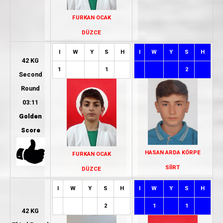
FURKAN OCAK
DÜZCE
I
W
Y
S
H
I
W
Y
S
H
42 KG
1
1
2
Second
Round
03:11
Golden
Score
HASAN ARDA KÖRPE
FURKAN OCAK
SİİRT
DÜZCE
I
W
Y
S
H
I
W
Y
S
H
2
1
1
42 KG