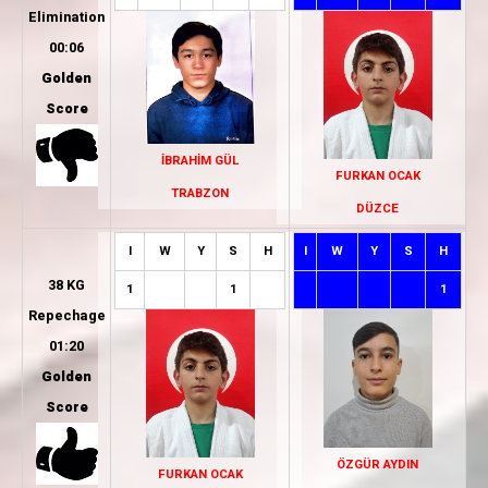
Elimination
00:06
Golden
Score
İBRAHİM GÜL
FURKAN OCAK
TRABZON
DÜZCE
I
W
Y
S
H
I
W
Y
S
H
38 KG
1
1
1
Repechage
01:20
Golden
Score
ÖZGÜR AYDIN
FURKAN OCAK