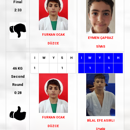
Final
2:33
FURKAN OCAK
EYMEN ÇAPRAZ
DÜZCE
SİVAS
I
W
Y
S
H
I
W
Y
S
H
1
1
1
1
46 KG
Second
Round
0:28
FURKAN OCAK
BİLAL EFE ASIRLI
DÜZCE
İZMİR