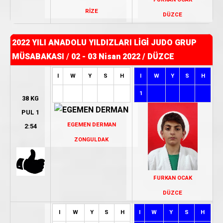
RİZE
DÜZCE
2022 YILI ANADOLU YILDIZLARI LİGİ JUDO GRUP
MÜSABAKASI
/
02 - 03 Nisan 2022 / DÜZCE
I
W
Y
S
H
I
W
Y
S
H
1
38 KG
PUL 1
EGEMEN DERMAN
2:54
ZONGULDAK
FURKAN OCAK
DÜZCE
I
W
Y
S
H
I
W
Y
S
H