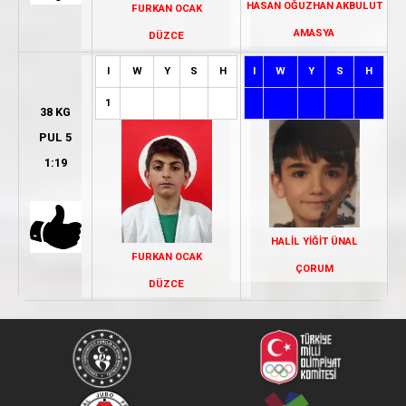
HASAN OĞUZHAN AKBULUT
FURKAN OCAK
AMASYA
DÜZCE
I
W
Y
S
H
I
W
Y
S
H
1
38 KG
PUL 5
1:19
HALİL YİĞİT ÜNAL
FURKAN OCAK
ÇORUM
DÜZCE