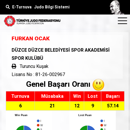
E-Turnuva
Judo Bilgi Sistemi
FURKAN OCAK
DÜZCE DÜZCE BELEDİYESİ SPOR AKADEMİSİ
SPOR KULÜBÜ
Turuncu Kuşak
Lisans No : 81-26-002967
Genel Başarı Oranı
Turnuva
Müsabaka
Win
Lost
Başarı
6
21
12
9
57.14
Win Puan
Lost Puan
I
I
W
W
S
S