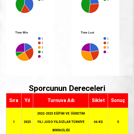
Time Win
Time Lost
1
1
2
2
3
3
4
…
…
Sporcunun Dereceleri
Sıra
Yıl
Turnuva Adı
Siklet
Sonuç
2022-2023 EĞİTİM VE ÖĞRETİM
1
2023
YILI JUDO YILDIZLAR TÜRKİYE
46 KG
5
BİRİNCİLİĞİ