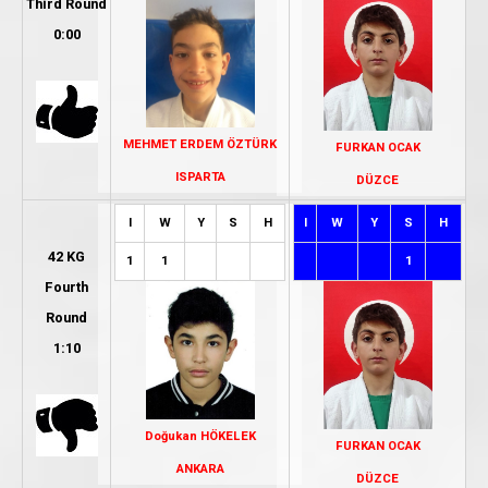
Third Round
0:00
MEHMET ERDEM ÖZTÜRK
FURKAN OCAK
ISPARTA
DÜZCE
I
W
Y
S
H
I
W
Y
S
H
42 KG
1
1
1
Fourth
Round
1:10
Doğukan HÖKELEK
FURKAN OCAK
ANKARA
DÜZCE