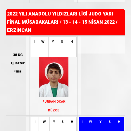
2022 YILI ANADOLU YILDIZLARI LİGİ JUDO YARI
FİNAL MÜSABAKALARI
/
13 - 14 - 15 NİSAN 2022 /
ERZİNCAN
I
W
Y
S
H
38 KG
Quarter
Final
FURKAN OCAK
DÜZCE
I
W
Y
S
H
I
W
Y
S
H