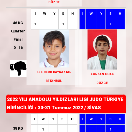
DÜZCE
I
W
Y
S
H
I
W
Y
S
H
46 KG
1
1
1
Quarter
Final
0 : 16
EFE BERK BAYRAKTAR
FURKAN OCAK
İSTANBUL
DÜZCE
2022 YILI ANADOLU YILDIZLARI LİGİ JUDO TÜRKİYE
BİRİNCİLİĞİ
/
30-31 Temmuz 2022 / SİVAS
I
W
Y
S
H
I
W
Y
S
H
38 KG
1
1