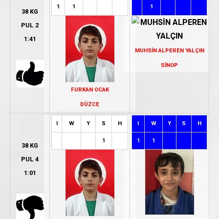
1
1
1
38 KG
PUL 2
1:41
MUHSİN ALPEREN YALÇIN
SİNOP
FURKAN OCAK
DÜZCE
I
W
Y
S
H
I
W
Y
S
H
1
1
1
38 KG
PUL 4
1:01