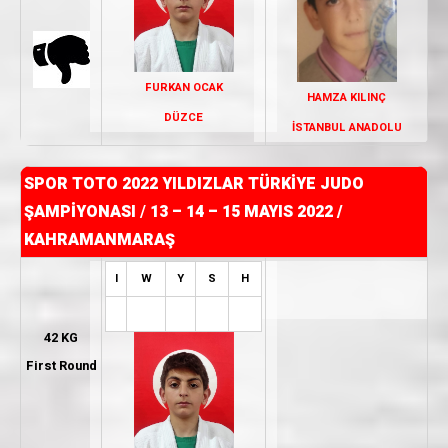
FURKAN OCAK
HAMZA KILINÇ
DÜZCE
İSTANBUL ANADOLU
SPOR TOTO 2022 YILDIZLAR TÜRKİYE JUDO
ŞAMPİYONASI
/
13 – 14 – 15 MAYIS 2022 /
KAHRAMANMARAŞ
I
W
Y
S
H
42 KG
First Round