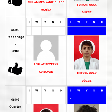
MUHAMMED KADİR DÜZCE
FURKAN OCAK
MANİSA
DÜZCE
I
W
Y
S
H
I
W
Y
S
H
46 KG
1
Repechage
2
3:00
FERHAT SEZERKA
ADIYAMAN
FURKAN OCAK
DÜZCE
I
W
Y
S
H
I
W
Y
S
H
1
46 KG
Quarter