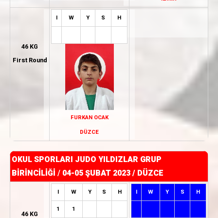
I
W
Y
S
H
46 KG
First Round
FURKAN OCAK
DÜZCE
OKUL SPORLARI JUDO YILDIZLAR GRUP
BİRİNCİLİĞİ
/
04-05 ŞUBAT 2023 / DÜZCE
I
W
Y
S
H
I
W
Y
S
H
1
1
46 KG