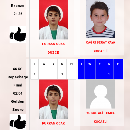
Bronze
2 : 36
ÇAĞRI BERAT KAYA
FURKAN OCAK
KOCAELİ
DÜZCE
I
W
Y
S
H
I
W
Y
S
H
46 KG
1
1
1
Repechage
Final
02:04
Golden
Score
YUSUF ALİ TEMEL
KOCAELİ
FURKAN OCAK