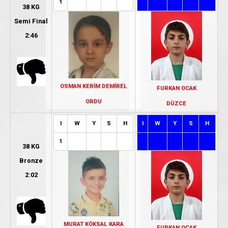
1
38 KG
Semi Final
2:46
OSMAN KERİM DEMİREL
FURKAN OCAK
ORDU
DÜZCE
I
W
Y
S
H
I
W
Y
S
H
1
38 KG
Bronze
2:02
MURAT KÖKSAL KARA
FURKAN OCAK