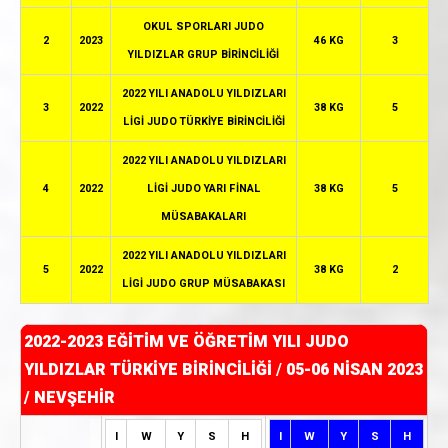
OKUL SPORLARI JUDO
2
2023
46 KG
3
YILDIZLAR GRUP BİRİNCİLİĞİ
2022 YILI ANADOLU YILDIZLARI
3
2022
38 KG
5
LİGİ JUDO TÜRKİYE BİRİNCİLİĞİ
2022 YILI ANADOLU YILDIZLARI
4
2022
LİGİ JUDO YARI FİNAL
38 KG
5
MÜSABAKALARI
2022 YILI ANADOLU YILDIZLARI
5
2022
38 KG
2
LİGİ JUDO GRUP MÜSABAKASI
2022-2023 EĞİTİM VE ÖĞRETİM YILI JUDO
YILDIZLAR TÜRKİYE BİRİNCİLİĞİ
/
05-06 NİSAN 2023
/ NEVŞEHİR
I
W
Y
S
H
I
W
Y
S
H