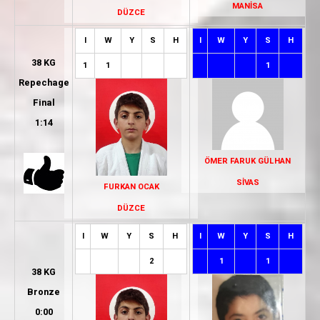
MANİSA
DÜZCE
I
W
Y
S
H
I
W
Y
S
H
38 KG
1
1
1
Repechage
Final
1:14
ÖMER FARUK GÜLHAN
SİVAS
FURKAN OCAK
DÜZCE
I
W
Y
S
H
I
W
Y
S
H
2
1
1
38 KG
Bronze
0:00