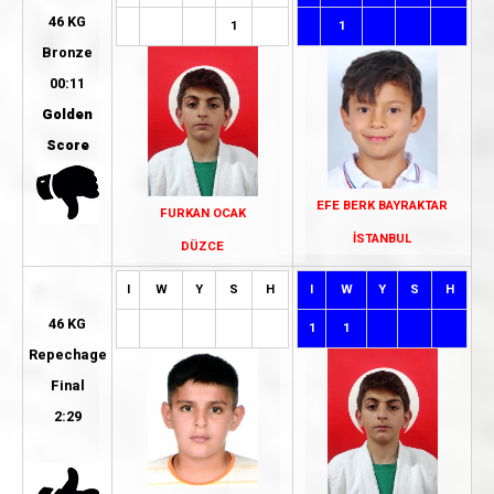
46 KG
1
1
Bronze
00:11
Golden
Score
EFE BERK BAYRAKTAR
FURKAN OCAK
İSTANBUL
DÜZCE
I
W
Y
S
H
I
W
Y
S
H
46 KG
1
1
Repechage
Final
2:29