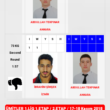
ABDULLAH TEKPINAR
ANKARA
I
W
Y
S
H
I
W
Y
S
H
73 KG
1
1
Second
Round
1:57
İBRAHİM ŞİMŞEK
ABDULLAH TEKPINAR
İZMİR
ANKARA
ÜMİTLER 1.LİG 1.ETAP / 2.ETAP
/
17-18 Kasım 2018