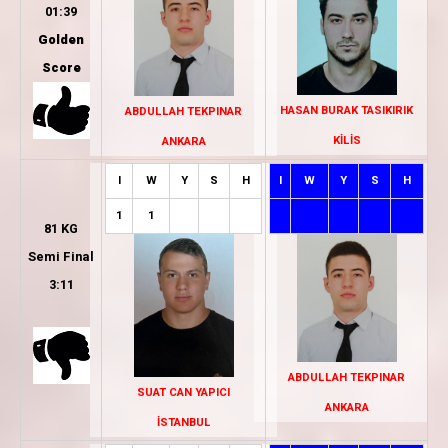
01:39
Golden
Score
HASAN BURAK TASIKIRIK
ABDULLAH TEKPINAR
KİLİS
ANKARA
I
W
Y
S
H
I
W
Y
S
H
1
1
81 KG
Semi Final
3:11
ABDULLAH TEKPINAR
SUAT CAN YAPICI
ANKARA
İSTANBUL