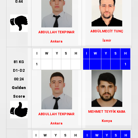
0:44
ABDÜLMECİT TUNÇ
ABDULLAH TEKPINAR
İzmir
Ankara
I
W
Y
S
H
I
W
Y
S
H
81 KG
1
1
D1-D2
00:24
Golden
Score
MEHMET TEYFİK KABA
ABDULLAH TEKPINAR
Konya
Ankara
I
W
Y
S
H
I
W
Y
S
H