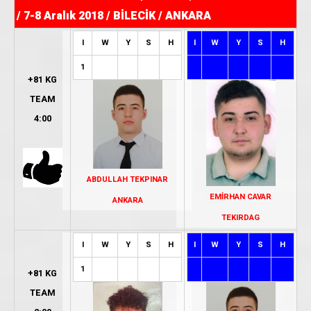
/ 7-8 Aralık 2018 / BİLECİK / ANKARA
I
W
Y
S
H
I
W
Y
S
H
1
+81 KG
TEAM
4:00
ABDULLAH TEKPINAR
EMİRHAN CAVAR
ANKARA
TEKIRDAG
I
W
Y
S
H
I
W
Y
S
H
1
+81 KG
TEAM