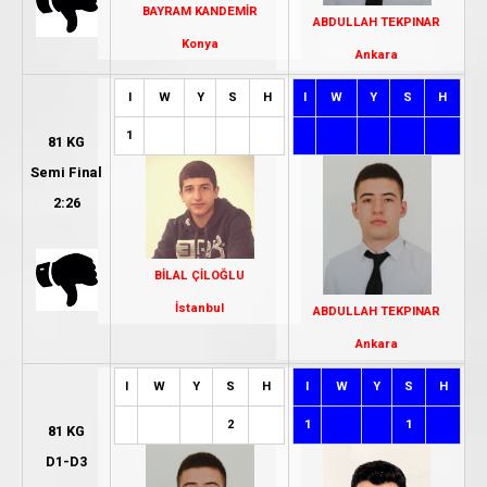
BAYRAM KANDEMİR
ABDULLAH TEKPINAR
Konya
Ankara
I
W
Y
S
H
I
W
Y
S
H
1
81 KG
Semi Final
2:26
BİLAL ÇİLOĞLU
İstanbul
ABDULLAH TEKPINAR
Ankara
I
W
Y
S
H
I
W
Y
S
H
2
1
1
81 KG
D1-D3