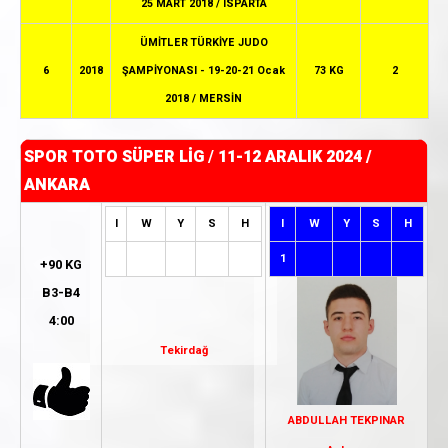
25 MART 2018 / ISPARTA
ÜMİTLER TÜRKİYE JUDO
6
2018
ŞAMPİYONASI - 19-20-21 Ocak
73 KG
2
2018 / MERSİN
SPOR TOTO SÜPER LİG
/
11-12 ARALIK 2024 /
ANKARA
I
W
Y
S
H
I
W
Y
S
H
1
+90 KG
B3-B4
4:00
Tekirdağ
ABDULLAH TEKPINAR