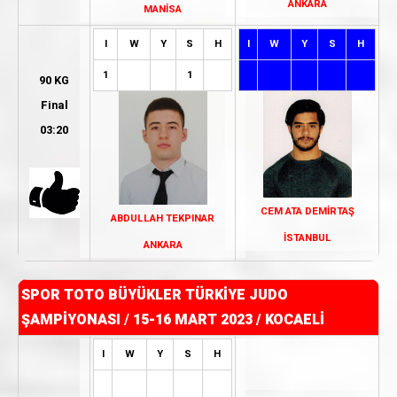
ANKARA
MANİSA
I
W
Y
S
H
I
W
Y
S
H
1
1
90 KG
Final
03:20
CEM ATA DEMİRTAŞ
ABDULLAH TEKPINAR
İSTANBUL
ANKARA
SPOR TOTO BÜYÜKLER TÜRKİYE JUDO
ŞAMPİYONASI
/
15-16 MART 2023 / KOCAELİ
I
W
Y
S
H