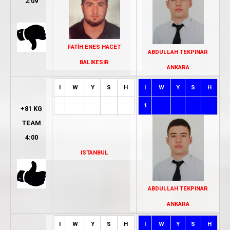
2:09
FATİH ENES HACET
ABDULLAH TEKPINAR
BALIKESIR
ANKARA
I
W
Y
S
H
I
W
Y
S
H
1
+81 KG
TEAM
4:00
ISTANBUL
ABDULLAH TEKPINAR
ANKARA
I
W
Y
S
H
I
W
Y
S
H