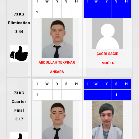
I
W
Y
S
H
I
W
Y
S
H
1
73 KG
Elimination
3:44
ÇAĞRI SAĞIR
ABDULLAH TEKPINAR
MUĞLA
ANKARA
I
W
Y
S
H
I
W
Y
S
H
73 KG
1
1
Quarter
Final
3:17