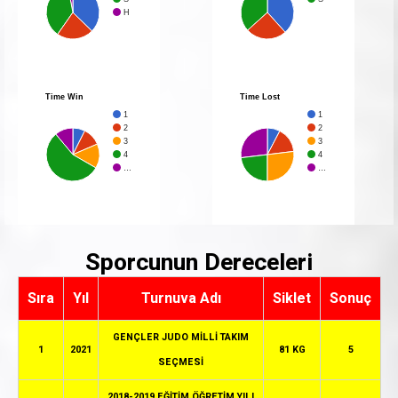
H
Time Win
Time Lost
1
1
2
2
3
3
4
4
…
…
Sporcunun Dereceleri
Sıra
Yıl
Turnuva Adı
Siklet
Sonuç
GENÇLER JUDO MİLLİ TAKIM
1
2021
81 KG
5
SEÇMESİ
2018-2019 EĞİTİM ÖĞRETİM YILI