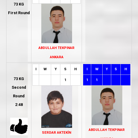
73 KG
First Round
ABDULLAH TEKPINAR
ANKARA
I
W
Y
S
H
I
W
Y
S
H
73 KG
1
1
1
Second
Round
2:48
ABDULLAH TEKPINAR
SERDAR AKTEKİN