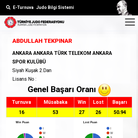
E-Turnuva
Judo Bilgi Sistemi
ABDULLAH TEKPINAR
ANKARA ANKARA TÜRK TELEKOM ANKARA
SPOR KULÜBÜ
Siyah Kuşak 2.Dan
Lisans No :
Genel Başarı Oranı
Turnuva
Müsabaka
Win
Lost
Başarı
16
53
27
26
50.94
Win Puan
Lost Puan
I
I
W
W
S
S