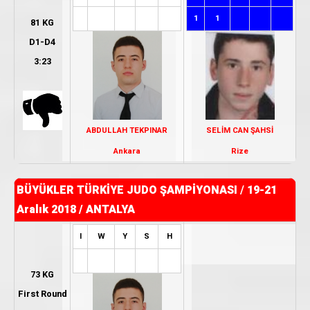
1
1
81 KG
D1-D4
3:23
SELİM CAN ŞAHSİ
ABDULLAH TEKPINAR
Rize
Ankara
BÜYÜKLER TÜRKİYE JUDO ŞAMPİYONASI
/
19-21
Aralık 2018 / ANTALYA
I
W
Y
S
H
73 KG
First Round