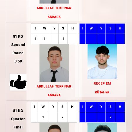
ABDULLAH TEKPINAR
ANKARA
I
W
Y
S
H
I
W
Y
S
H
81 KG
1
1
1
Second
Round
0:59
RECEP EM
ABDULLAH TEKPINAR
KÜTAHYA
ANKARA
I
W
Y
S
H
I
W
Y
S
H
81 KG
1
2
2
Quarter
Final