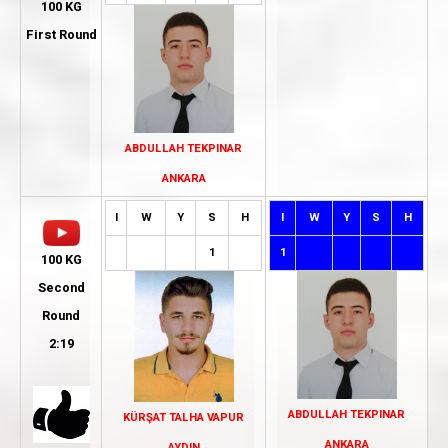
100 KG
First Round
ABDULLAH TEKPINAR
ANKARA
I
W
Y
S
H
I
W
Y
S
H
1
1
100 KG
Second
Round
2:19
ABDULLAH TEKPINAR
KÜRŞAT TALHA VAPUR
ANKARA
AYDIN