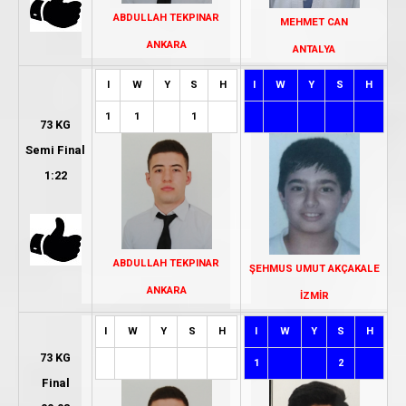
ABDULLAH TEKPINAR
MEHMET CAN
ANKARA
ANTALYA
I
W
Y
S
H
I
W
Y
S
H
1
1
1
73 KG
Semi Final
1:22
ABDULLAH TEKPINAR
ŞEHMUS UMUT AKÇAKALE
ANKARA
İZMİR
I
W
Y
S
H
I
W
Y
S
H
73 KG
1
2
Final