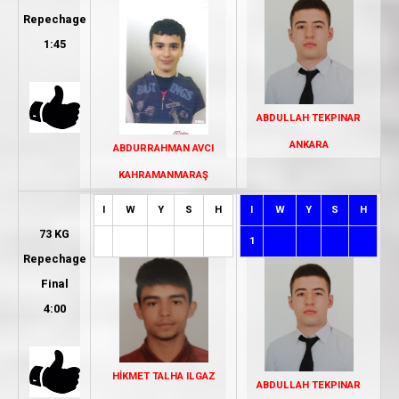
Repechage
1:45
ABDULLAH TEKPINAR
ANKARA
ABDURRAHMAN AVCI
KAHRAMANMARAŞ
I
W
Y
S
H
I
W
Y
S
H
73 KG
1
Repechage
Final
4:00
HİKMET TALHA ILGAZ
ABDULLAH TEKPINAR