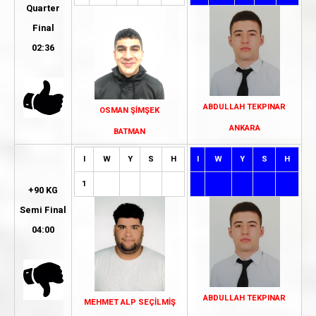
Quarter
Final
02:36
ABDULLAH TEKPINAR
OSMAN ŞİMŞEK
ANKARA
BATMAN
I
W
Y
S
H
I
W
Y
S
H
1
+90 KG
Semi Final
04:00
ABDULLAH TEKPINAR
MEHMET ALP SEÇİLMİŞ