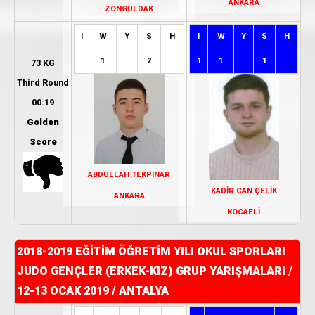
ANKARA
ZONGULDAK
I
W
Y
S
H
I
W
Y
S
H
1
2
1
1
1
73 KG
Third Round
00:19
Golden
Score
ABDULLAH TEKPINAR
KADİR CAN ÇELİK
ANKARA
KOCAELİ
2018-2019 EĞİTİM ÖĞRETİM YILI OKUL SPORLARI
JUDO GENÇLER (ERKEK-KIZ) GRUP YARIŞMALARI
/
12-13 OCAK 2019 / ANTALYA