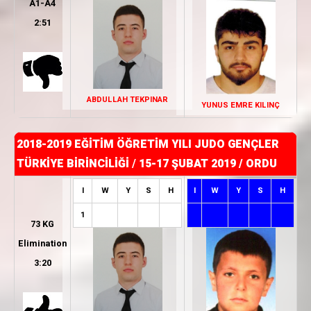
A1-A4
2:51
ABDULLAH TEKPINAR
YUNUS EMRE KILINÇ
2018-2019 EĞİTİM ÖĞRETİM YILI JUDO GENÇLER
TÜRKİYE BİRİNCİLİĞİ
/
15-17 ŞUBAT 2019 / ORDU
I
W
Y
S
H
I
W
Y
S
H
1
73 KG
Elimination
3:20