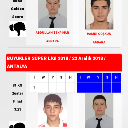
00:08
Golden
Score
ABDULLAH TEKPINAR
HAMDİ COŞKUN
ANKARA
ANKARA
BÜYÜKLER SÜPER LİGİ 2018
/
22 Aralık 2018 /
ANTALYA
I
W
Y
S
H
I
W
Y
S
H
81 KG
1
Quater
Final
3:23