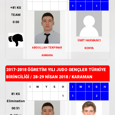
1
1
1
+81 KG
TEAM
0:00
ÜMİT HARMANCI
ABDULLAH TEKPINAR
KONYA
ANKARA
2017-2018 ÖĞRETİM YILI JUDO GENÇLER TÜRKİYE
BİRİNCİLİĞİ
/
28-29 NİSAN 2018 / KARAMAN
I
W
Y
S
H
I
W
Y
S
H
81 KG
1
1
2
Elimination
00:51