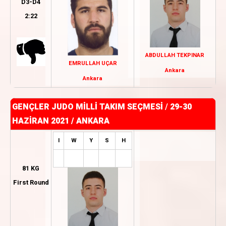
D3-D4
2:22
ABDULLAH TEKPINAR
EMRULLAH UÇAR
Ankara
Ankara
GENÇLER JUDO MİLLİ TAKIM SEÇMESİ
/
29-30
HAZİRAN 2021 / ANKARA
I
W
Y
S
H
81 KG
First Round