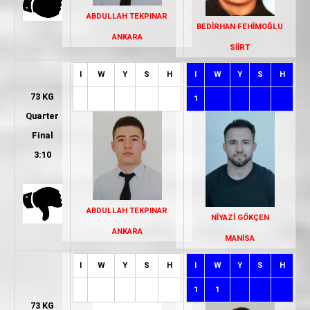
ABDULLAH TEKPINAR
BEDİRHAN FEHİMOĞLU
ANKARA
SİİRT
I
W
Y
S
H
I
W
Y
S
H
73 KG
1
Quarter
Final
3:10
ABDULLAH TEKPINAR
NİYAZİ GÖKÇEN
ANKARA
MANİSA
I
W
Y
S
H
I
W
Y
S
H
1
1
73 KG