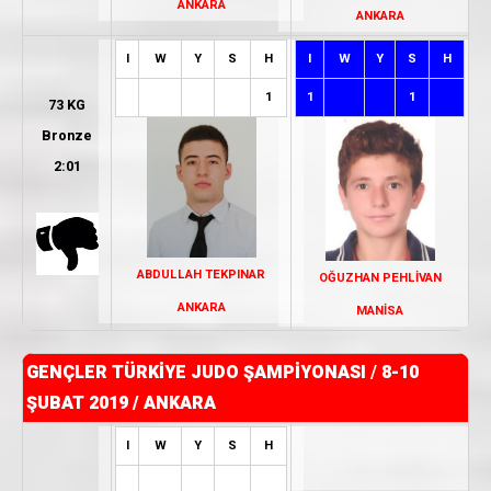
ANKARA
ANKARA
I
W
Y
S
H
I
W
Y
S
H
1
1
1
73 KG
Bronze
2:01
ABDULLAH TEKPINAR
OĞUZHAN PEHLİVAN
ANKARA
MANİSA
GENÇLER TÜRKİYE JUDO ŞAMPİYONASI
/
8-10
ŞUBAT 2019 / ANKARA
I
W
Y
S
H