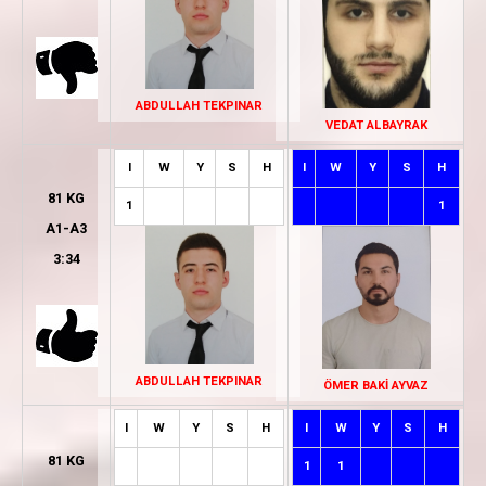
ABDULLAH TEKPINAR
VEDAT ALBAYRAK
I
W
Y
S
H
I
W
Y
S
H
81 KG
1
1
A1-A3
3:34
ABDULLAH TEKPINAR
ÖMER BAKİ AYVAZ
I
W
Y
S
H
I
W
Y
S
H
81 KG
1
1