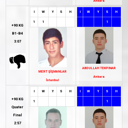
Ankara
I
W
Y
S
H
I
W
Y
S
H
1
1
1
+90 KG
B1-B4
3:07
ABDULLAH TEKPINAR
MERT ŞİŞMANLAR
Ankara
İstanbul
I
W
Y
S
H
I
W
Y
S
H
+90 KG
1
1
Quater
Final
2:57