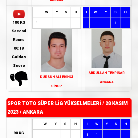
ANKARA
I
W
Y
S
H
I
W
Y
S
H
100 KG
1
1
Second
Round
00:18
Golden
Score
ABDULLAH TEKPINAR
DURSUN ALİ EKİNCİ
ANKARA
SİNOP
SPOR TOTO SÜPER LİG YÜKSELMELERİ
/
28 KASIM
2023 / ANKARA
I
W
Y
S
H
I
W
Y
S
H
90 KG
1
1