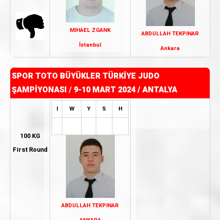
MIHAEL ZGANK
ABDULLAH TEKPINAR
İstanbul
Ankara
SPOR TOTO BÜYÜKLER TÜRKİYE JUDO
ŞAMPİYONASI
/
9-10 MART 2024 / ANTALYA
I
W
Y
S
H
100 KG
First Round
ABDULLAH TEKPINAR