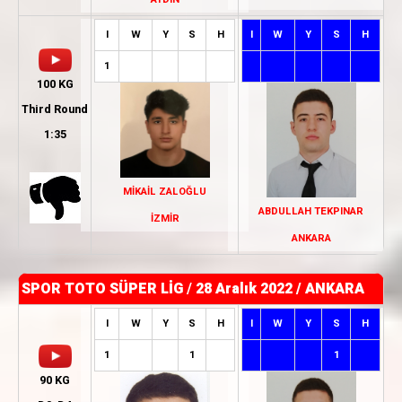
I
W
Y
S
H
I
W
Y
S
H
1
100 KG
Third Round
1:35
MİKAİL ZALOĞLU
ABDULLAH TEKPINAR
İZMİR
ANKARA
SPOR TOTO SÜPER LİG
/
28 Aralık 2022 / ANKARA
I
W
Y
S
H
I
W
Y
S
H
1
1
1
90 KG